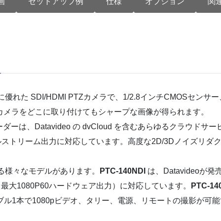
画
セットアップ例
仕様
オプション
関
 SDI/HDMI PTZカメラで、1/2.8インチCMOSセンサー、1
カメラをどこに取り付けてもシャープな画像が得られます。
は、Datavideo の dvCloud を含むあらゆるクラウ
デュアルストリーム出力に対応しています。高度な2D/3Dノイズ
る様々なモデルがあります。
PTC-140NDI
は、Datavideoが
出力（最大1080P60ハードウェア出力）に対応しています。
PTC-14
ブル1本で1080pビデオ、タリー、電源、リモートの撮影が可