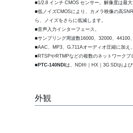
■1/2.8 インチ CMOS センサー。解像度は最大
■低ノイズCMOSにより、カメラ映像の高SN
ら、ノイズをさらに低減します。
■音声入力インターフェース。
■サンプリング周波数16000、32000、4410
■AAC、MP3、G.711Aオーディオ圧縮に加え、
■RTSPやRTMPなどの複数のネットワー
■
PTC-140NDI
は、NDI®｜HX｜3G SDI
外観