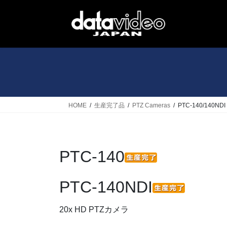
コ
ナ
ン
ビ
テ
ゲ
ン
ー
ツ
シ
へ
ョ
ス
ン
キ
に
ッ
移
HOME
生産完了品
PTZ Cameras
PTC-140/140NDI
プ
動
PTC-140
PTC-140NDI
20x HD PTZカメラ