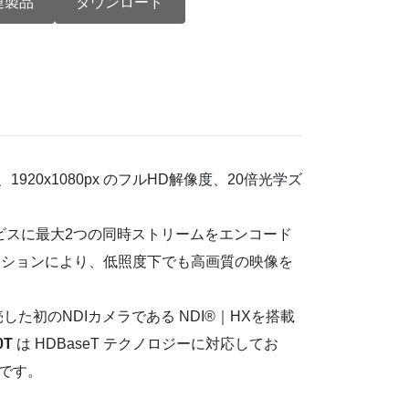
連製品
ダウンロード
920x1080px のフルHD解像度、20倍光学ズ
ドサービスに最大2つの同時ストリームをエンコード
リダクションにより、低照度下でも高画質の映像を
発売した初のNDIカメラである NDI®｜HXを搭載
0T
は HDBaseT テクノロジーに対応してお
能です。