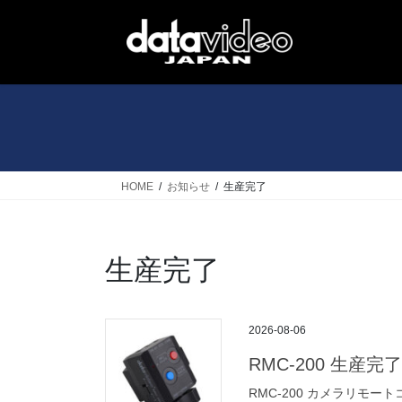
コ
ナ
ン
ビ
テ
ゲ
ン
ー
ツ
シ
へ
ョ
ス
ン
キ
に
ッ
移
HOME
お知らせ
生産完了
プ
動
生産完了
2026-08-06
RMC-200 生産完了
RMC-200 カメラリモ