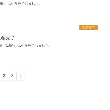
耳用） は生産完了しました。
生産完了
A 生産完了
Cアダプタ（1.0A） は生産完了しました。
固
固
2
3
»
定
定
ペ
ペ
ー
ー
ジ
ジ