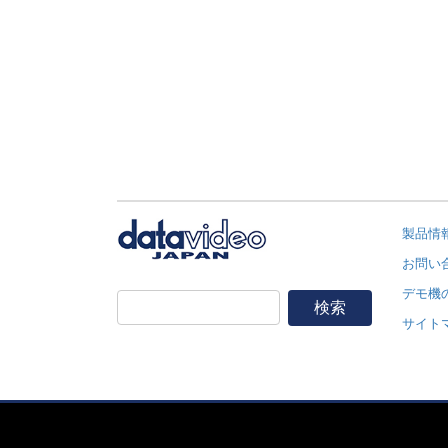
ジ
送
り
製品情
お問い
デモ機
サイト