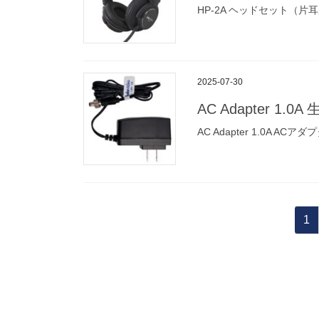
HP-2A ヘッドセット（片
2025-07-30
AC Adapter 1.0
AC Adapter 1.0A A
投
固
1
稿
定
ペ
の
ー
ペ
ジ
ー